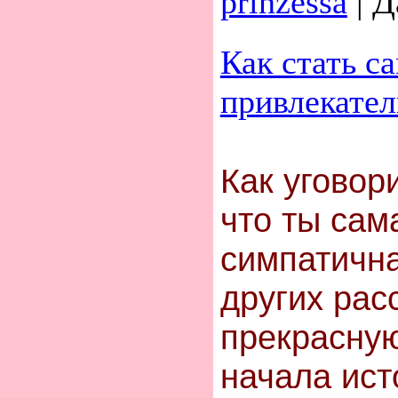
prinzessa
|
Д
Как стать с
привлекател
Как уговор
что ты сам
симпатична
других рас
прекрасну
начала ист