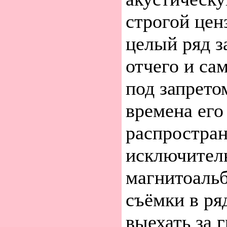
строгой цен
целый ряд з
отчего и са
под запрето
времена его
распростран
исключител
магнитоальб
съёмки в ря
выехать за 