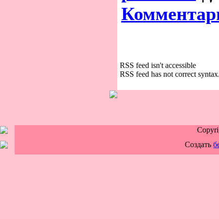
Комментари
RSS feed isn't accessible
RSS feed has not correct syntax
Copyr
Создать
б