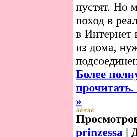
пустят. Но 
поход в реа
в Интернет 
из дома, ну
подсоединен
Более полн
прочитать.
»
Просмотро
prinzessa
|
Д