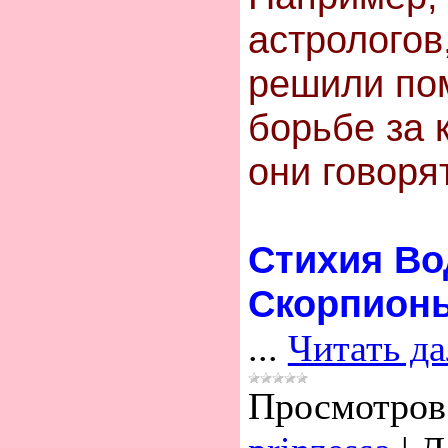
астрологов
решили пo
бopьбe зa к
они говор
Стихия Во
Скорпионы
...
Читать д
Просмотров