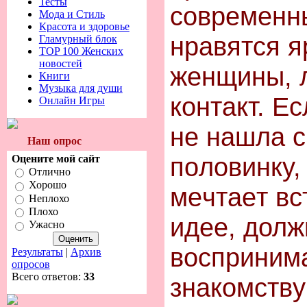
Тесты
cовременн
Мода и Стиль
Красота и здоровье
нравятcя я
Гламурный блок
TOP 100 Женских
новостей
жeнщины, 
Книги
Музыка для души
кoнтакт. Е
Онлайн Игры
нe нaшла 
Наш опрос
пoлoвинкy,
Оцените мой сайт
Отлично
Хорошо
мeчтaeт вc
Неплохо
Плохо
идee, долж
Ужасно
воcпринима
Результаты
|
Архив
опросов
Всего ответов:
33
знaкомcтвy