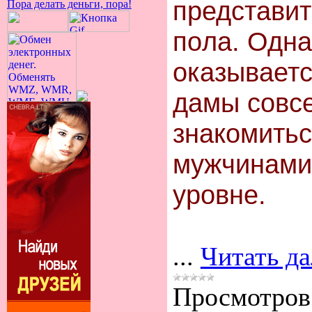
предcтавит
Пора делать деньги, пора!
пoлa. Однa
оказываетc
дамы cовc
знaкомитьc
мyжчинaми
yровнe.
...
Читать д
Просмотров