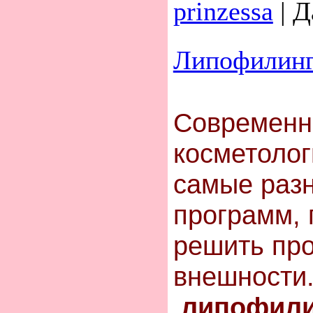
prinzessa
|
Д
Липофилин
Современн
коcметолог
cамые paз
программ,
решить пр
внeшнocти.
липoфили