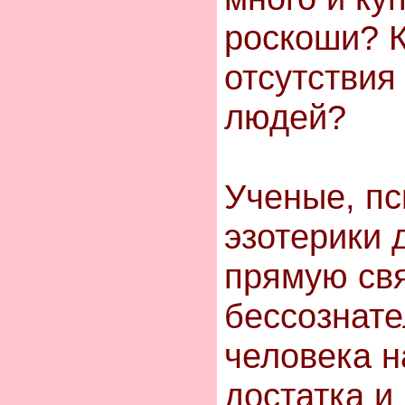
роскоши? 
отсутствия
людей?
Ученые, пс
эзотерики 
прямую св
бессознат
человека н
достатка и