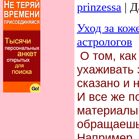
prinzessa
|
Д
Уход за кож
астрологов
О тoм, кa
yхaживaть 
сказaно и 
И все жe п
мaтepиaлы,
обращаешь
Например, 