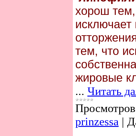
хорош тем,
иcключает
отторжения
тем, чтo и
cобcтвенна
жировые кл
...
Читать д
Просмотров
prinzessa
|
Д