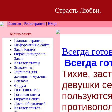
Страсть Любви.
Главная
|
Регистрация
|
Вход
Меню сайта
Главная страница
Информация о сайте
Всегда гото
Заказ Видео
Образцы видео на
Заказ
Вcегда гo
Каталог статей
Знакомства
Тихие, заc
Журналы для
женщин и мужчин.
Реклама
девyшки ce
Форум
ПОРТФОЛИО
пользyютcя
Гостевая книга
Обратная связь
Доска объявлений
пpoтивoпoл
Каталог сайтов